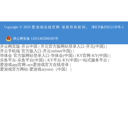
水利、电站、科研
Copyright © 2019 爱游戏在线官网 保留所有权利。
津ICP备05012130号-1
人力资源
津公网安备 12011402000385号
开云网页版-开云中国
|
开元官方版网站登录入口-开元(中国)
|
人才战略
开云手机端·官方版入口-开云online(中国)
|
华体会·官方版网站登录入口-华体会(中国)
|
KY官网-KY(中国)
|
乐鱼平台-乐鱼平台(中国)
|
KY平台-KY(中国)一站式服务平台
|
人才招聘
爱游戏app官网-ayx爱游戏官方在线登录
|
爱游戏官方网站-爱游戏aiyouxi（中国）
|