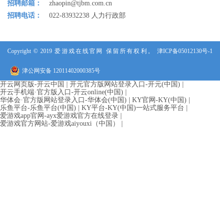
招聘邮箱：
zhaopin@tjbm.com.cn
招聘电话：
022-83932238 人力行政部
水利、电站、科研
Copyright © 2019 爱游戏在线官网 保留所有权利。
津ICP备05012130号-1
人力资源
津公网安备 12011402000385号
人才战略
开云网页版-开云中国
|
开元官方版网站登录入口-开元(中国)
|
开云手机端·官方版入口-开云online(中国)
|
华体会·官方版网站登录入口-华体会(中国)
|
KY官网-KY(中国)
|
人才招聘
乐鱼平台-乐鱼平台(中国)
|
KY平台-KY(中国)一站式服务平台
|
爱游戏app官网-ayx爱游戏官方在线登录
|
爱游戏官方网站-爱游戏aiyouxi（中国）
|