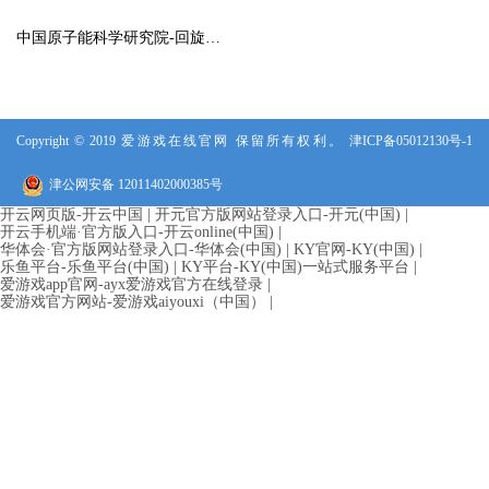
中国原子能科学研究院-回旋加速器工程
水利、电站、科研
人力资源
Copyright © 2019 爱游戏在线官网 保留所有权利。
津ICP备05012130号-1
人才战略
津公网安备 12011402000385号
开云网页版-开云中国
|
开元官方版网站登录入口-开元(中国)
|
开云手机端·官方版入口-开云online(中国)
|
人才招聘
华体会·官方版网站登录入口-华体会(中国)
|
KY官网-KY(中国)
|
乐鱼平台-乐鱼平台(中国)
|
KY平台-KY(中国)一站式服务平台
|
爱游戏app官网-ayx爱游戏官方在线登录
|
爱游戏官方网站-爱游戏aiyouxi（中国）
|