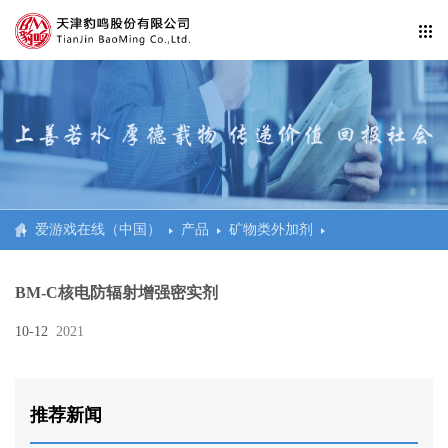
公司信息纰漏
企业活动
爱游戏在线官网
防水工程系统
爱游戏在线（中国）
产品
矿物类外加剂
民建、商建、体育场馆
BM-C核电防辐射增强密实剂
交通
10-12
2021
市政
水利、电站、科研
推荐新闻