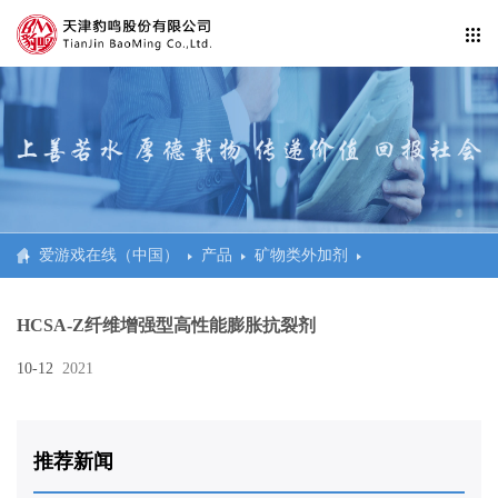
公司信息纰漏
企业活动
爱游戏在线官网
防水工程系统
爱游戏在线（中国）
产品
矿物类外加剂
民建、商建、体育场馆
HCSA-Z纤维增强型高性能膨胀抗裂剂
交通
10-12
2021
市政
水利、电站、科研
推荐新闻