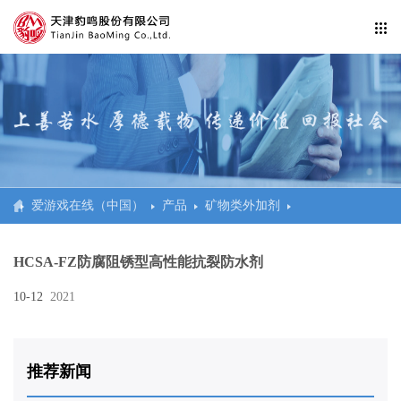
公司信息纰漏
企业活动
爱游戏在线官网
防水工程系统
爱游戏在线（中国）
产品
矿物类外加剂
民建、商建、体育场馆
HCSA-FZ防腐阻锈型高性能抗裂防水剂
交通
10-12
2021
市政
水利、电站、科研
推荐新闻