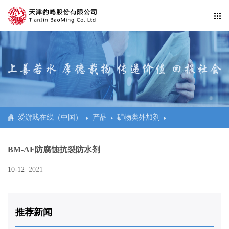
公司信息纰漏
企业活动
爱游戏在线官网
防水工程系统
爱游戏在线（中国）
产品
矿物类外加剂
民建、商建、体育场馆
BM-AF防腐蚀抗裂防水剂
交通
10-12
2021
市政
水利、电站、科研
推荐新闻