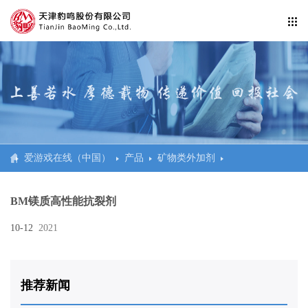
公司信息纰漏
企业活动
爱游戏在线官网
防水工程系统
爱游戏在线（中国）
产品
矿物类外加剂
民建、商建、体育场馆
BM镁质高性能抗裂剂
交通
10-12
2021
市政
水利、电站、科研
推荐新闻